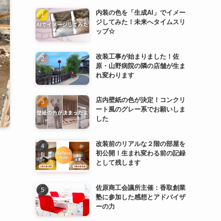
内装の色を「生成AI」でイメー
ジしてみた！未来へタイムスリ
ップ☆
改装工事が始まりました！佐
原・山野病院の隣の店舗が生ま
れ変わります
店内壁紙の色が決定！コンクリ
ート風のグレー系でお願いしま
した
改装前のリアルな２階の部屋を
初公開！生まれ変わる前の記録
として残します
佐原商工会議所主催：香取創業
塾に参加した感想とアドバイザ
ーの力