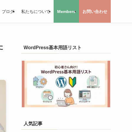
ブログ
私たちについて
Members
お問い合わせ
た
WordPress基本用語リスト
人気記事