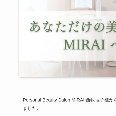
Personal Beauty Salon MIRA
ました。