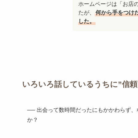
ホームページは「お店
たが、
何から手をつけ
した。
いろいろ話しているうちに”信頼
── 出会って数時間だったにもかかわらず
か？