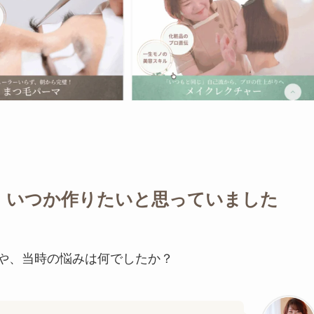
、いつか作りたいと思っていました
けや、当時の悩みは何でしたか？