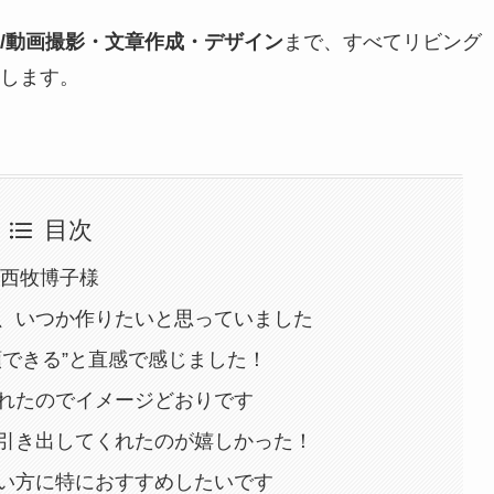
/動画撮影・文章作成・デザイン
まで、すべてリビング
します。
目次
RAI 西牧博子様
、いつか作りたいと思っていました
頼できる”と直感で感じました！
れたのでイメージどおりです
引き出してくれたのが嬉しかった！
い方に特におすすめしたいです