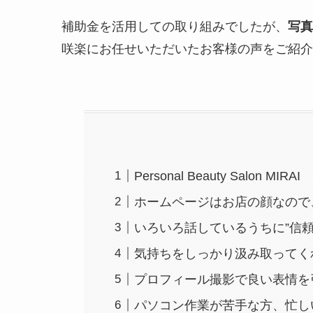
補助金を活用しての取り組みでしたが、
写真
咲楽にお任せいただいたお客様の声をご紹介
Personal Beauty Salon MI
ホームページはお店の顔なので
いろいろ話しているうちに”信
気持ちをしっかり汲み取ってく
プロフィール撮影で良い表情を
パソコン作業が苦手な方、忙し