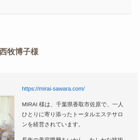
RAI 西牧博子様
https://mirai-sawara.com/
MIRAI 様は、千葉県香取市佐原で、一人
ひとりに寄り添ったトータルエステサロ
ンを経営されています。