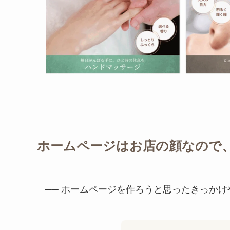
ホームページはお店の顔なので
── ホームページを作ろうと思ったきっか