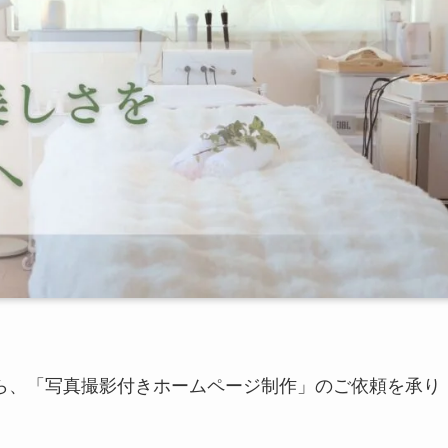
I 西牧博子様から、「写真撮影付きホームページ制作」のご依頼を承り