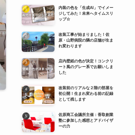
内装の色を「生成AI」でイメー
ジしてみた！未来へタイムスリ
ップ☆
改装工事が始まりました！佐
原・山野病院の隣の店舗が生ま
れ変わります
店内壁紙の色が決定！コンクリ
ート風のグレー系でお願いしま
した
改装前のリアルな２階の部屋を
初公開！生まれ変わる前の記録
として残します
佐原商工会議所主催：香取創業
塾に参加した感想とアドバイザ
ーの力